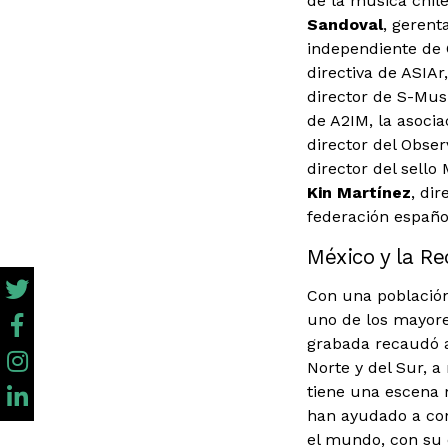
de la música chil
Sandoval
, gerent
independiente de 
directiva de ASIAr
director de S-Mus
de A2IM, la asoci
director del Obse
director del sello
Kin Martínez
, di
federación españo
México y la R
Con una población
uno de los mayore
grabada recaudó a
Norte y del Sur, 
tiene una escena m
han ayudado a con
el mundo, con su 