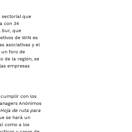
 sectorial que
ta con 34
l Sur, que
jetivos de WIN es
s asociativas y el
 un foro de
o de la región, se
 las empresas
 cumplir con los
Managers Anónimos
Hoja de ruta para
que se hará un
así como a los
cticos y casos de