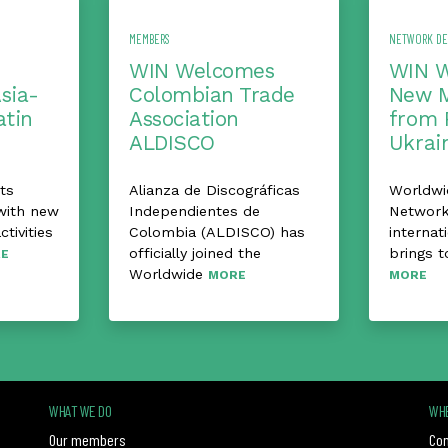
MEMBERS
NETWORK D
WIN Welcomes
WIN 
Asia-
Colombian Trade
New 
atin
Association
from 
ALDISCO
Ukrai
ts
Alianza de Discográficas
Worldwi
with new
Independientes de
Network
ctivities
Colombia (ALDISCO) has
internat
officially joined the
brings t
E
Worldwide
MORE
MORE
WHAT WE DO
WHE
Our members
Con