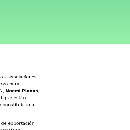
o a asociaciones
arzo para
IN,
Noemí Planas
,
al que están
 constituir una
l de exportación