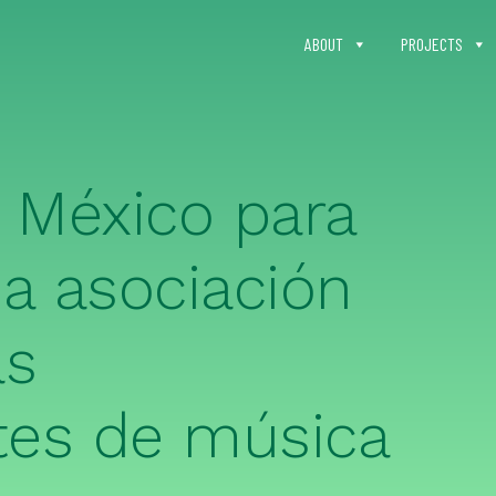
ABOUT
PROJECTS
a México para
a asociación
as
tes de música