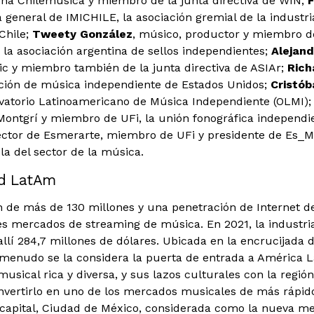
ena Chilemúsica y miembro de la junta directiva de WIN;
F
a general de IMICHILE, la asociación gremial de la industr
Chile;
Tweety González
, músico, productor y miembro de
, la asociación argentina de sellos independientes;
Alejand
ic y miembro también de la junta directiva de ASIAr;
Rich
ación de música independiente de Estados Unidos;
Cristób
rvatorio Latinoamericano de Música Independiente (OLMI)
 Montgrí y miembro de UFi, la unión fonográfica independi
rector de Esmerarte, miembro de UFi y presidente de Es_M
la del sector de la música.
ed LatAm
 de más de 130 millones y una penetración de Internet d
s mercados de streaming de música. En 2021, la industri
llí 284,7 millones de dólares. Ubicada en la encrucijada 
a menudo se la considera la puerta de entrada a América L
usical rica y diversa, y sus lazos culturales con la regió
vertirlo en uno de los mercados musicales de más rápid
capital, Ciudad de México, considerada como la nueva m