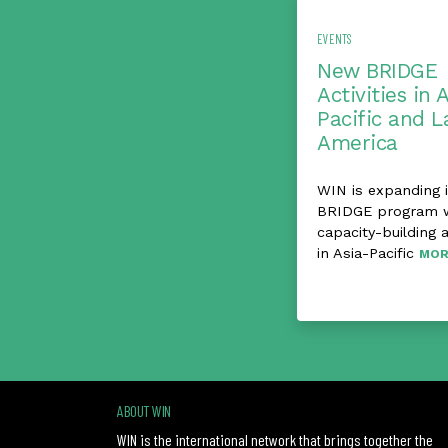
EVENTS
New BRIDGE
Activities in 
Pacific and L
America
WIN is expanding i
BRIDGE program 
capacity-building a
in Asia-Pacific
MOR
ABOUT WIN
WIN is the international network that brings together the