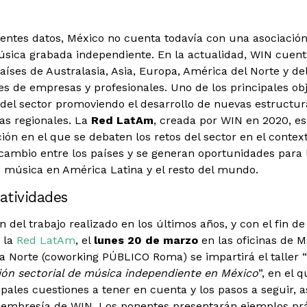
lentes datos, México no cuenta todavía con una asociación
úsica grabada independiente. En la actualidad, WIN cuen
íses de Australasia, Asia, Europa, América del Norte y de
es de empresas y profesionales. Uno de los principales ob
 del sector promoviendo el desarrollo de nuevas estructura
as regionales. La
Red LatAm
, creada por WIN en 2020, es
ión en el que se debaten los retos del sector en el context
cambio entre los países y se generan oportunidades para
 música en América Latina y el resto del mundo.
iatividades
del trabajo realizado en los últimos años, y con el fin de
y la
Red LatAm
, el
lunes 20 de marzo
en las oficinas de 
a Norte (coworking PÚBLICO Roma) se impartirá el taller “
ión sectorial de música independiente en México
”, en el 
ipales cuestiones a tener en cuenta y los pasos a seguir, 
membresía de WIN. Los ponentes presentarán ejemplos prá