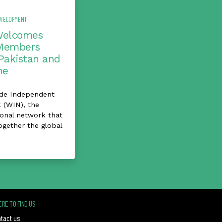
EVELOPMENT
Welcomes
Members
Pakistan and
ne
de Independent
 (WIN), the
ional network that
ogether the global
RE TO FIND US
tact us