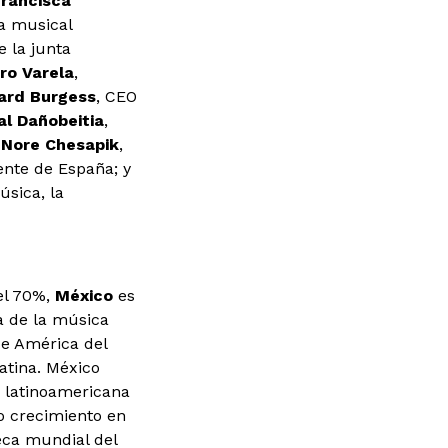
rancisca
ia musical
 la junta
ro Varela
,
ard Burgess
, CEO
al Dañobeitia
,
;
Nore Chesapik
,
ente de España; y
úsica, la
el 70%,
México
es
a de la música
de América del
atina. México
n latinoamericana
o crecimiento en
eca mundial del